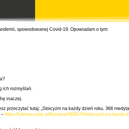
 pandemii, spowodowanej Covid-19. Opowiadam o tym:
ia?
g ich rozmyślań.
hę inaczej.
z przeczytać tutaj: „Stoicyzm na każdy dzień roku. 366 medyta
y –
https://lubimyczytac.pl/ksiazka/4808154/stoicyzm-na-kazdy-d