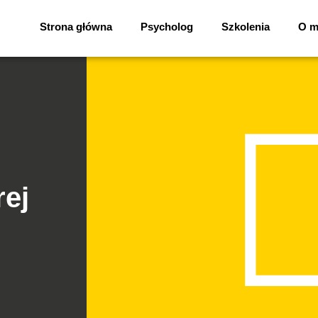
Strona główna
Psycholog
Szkolenia
O m
rej