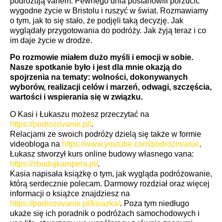
podróżują vanem. Pewnego dnia postanowili porzucić
wygodne życie w Bristolu i ruszyć w świat. Rozmawiamy
o tym, jak to się stało, że podjęli taką decyzję. Jak
wyglądały przygotowania do podróży. Jak żyją teraz i co
im daje życie w drodze.
Po rozmowie miałem dużo myśli i emocji w sobie.
Nasze spotkanie było i jest dla mnie okazją do
spojrzenia na tematy: wolności, dokonywanych
wyborów, realizacji celów i marzeń, odwagi, szczęścia,
wartości i wspierania się w związku.
O Kasi i Łukaszu możesz przeczytać na
https://podrozovanie.pl/
.
Relacjami ze swoich podróży dzielą się także w formie
videobloga na
https://www.youtube.com/podrozovanie
.
Łukasz stworzył kurs online budowy własnego vana:
https://zbudujkampera.pl/
.
Kasia napisała książkę o tym, jak wygląda podróżowanie,
którą serdecznie polecam. Darmowy rozdział oraz więcej
informacji o książce znajdziesz na
https://podrozovanie.pl/ksiazka/
. Poza tym niedługo
ukaże się ich poradnik o podróżach samochodowych i