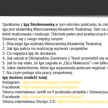
Spotkanie z
Igą Skolimowską
w tym odcinku podcastu, to ci
Iga jest studentką Warszawskiej Akademii Teatralnej. Stoi na 
które realizowała i realizuje. Odcinek pełen jest praktycznych
Dowiesz się z niego między innymi:
1. Dlaczego Iga wybrała Warszawską Akademię Teatralną.
2. Jak Iga patrzy na realizację wyzwań i projektów.
3. Co napędza Igę do działania.
4. Jak udział w Olimpiadzie Zwolnieni z Teorii przerodził się
5. Jak to się stało, że Iga zagrała w „Ojcu Mateuszu” i nie tylko
6. Jakie stwierdzenie, które Iga wypowiada polecam wypisać 
7. Na czym polega siła pracy zespołowej.
Igę możesz znaleźć tutaj:
Instagram:
https://www.instagram.com/igasko/
Facebook:
https://www.facebook.com/igasko
Strona internetowa i profil na Facebooku projektu i Stowarzys
​Facebook:
​https://www.facebook.com/olsztyn2.0
Strona internetowa Olsztyn 2.0:
https://​www.dumnizolsztyna.pl