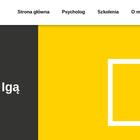
Strona główna
Psycholog
Szkolenia
O m
Igą